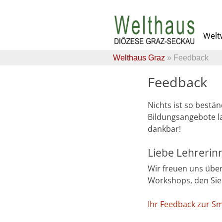
Skip
to
Weltw
content
Welthaus Graz
» Feedback
Feedback
Nichts ist so bestä
Bildungsangebote la
dankbar!
Liebe Lehrerin
Wir freuen uns über
Workshops, den Si
Ihr Feedback zur S