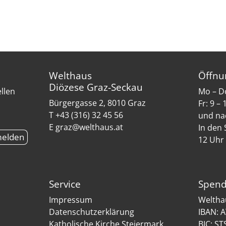
Welthaus
Öffnu
Diözese Graz-Seckau
ellen
Mo – Do
Bürgergasse 2, 8010 Graz
Fr: 9 –
T +43 (316) 32 45 56
und na
E graz@welthaus.at
In den 
12 Uhr
Service
Spend
Impressum
Weltha
Datenschutzerklärung
IBAN: 
Katholische Kirche Steiermark
BIC: S