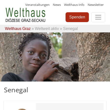
Veranstaltungen
News
Welthaus Info
Newsletter
Skip
to
Spenden
content
Welthaus Graz
»
Weltweit aktiv
» Senegal
Senegal