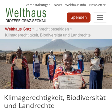
Veranstaltungen
News
Welthaus Info
Newsletter
Skip
to
Spenden
content
Welthaus Graz
»
Unrecht beseitigen
»
Klimagerechtigkeit, Biodiversität und Landrechte
Klimagerechtigkeit, Biodiversität
und Landrechte