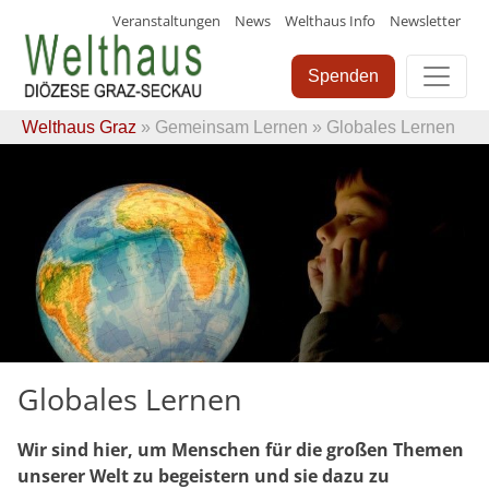
Veranstaltungen
News
Welthaus Info
Newsletter
Skip
to
Spenden
content
Welthaus Graz
»
Gemeinsam Lernen
» Globales Lernen
Globales Lernen
Wir sind hier, um Menschen für die großen Themen
unserer Welt zu begeistern und sie dazu zu