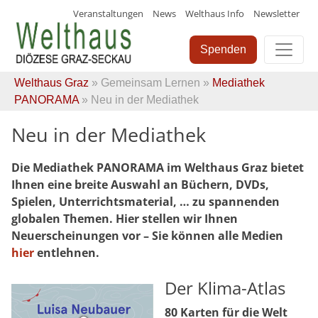
Veranstaltungen
News
Welthaus Info
Newsletter
Skip
to
Spenden
content
Welthaus Graz
»
Gemeinsam Lernen
»
Mediathek
PANORAMA
» Neu in der Mediathek
Neu in der Mediathek
Die Mediathek PANORAMA im Welthaus Graz bietet
Ihnen eine breite Auswahl an Büchern, DVDs,
Spielen, Unterrichtsmaterial, … zu spannenden
globalen Themen. Hier stellen wir Ihnen
Neuerscheinungen vor – Sie können alle Medien
hier
entlehnen.
Der Klima-Atlas
80 Karten für die Welt