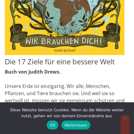
Die 17 Ziele für eine bessere Welt
Buch von Judith Drews.
Unsere Erde ist einzigartig. Wir alle, Menschen,
Pflanzen, und Tiere brauchen sie. Und weil sie so
wertvoll ist, müssen wir sie gemeinsam schützen und
gut behandeln. Aber wir gehen schlecht mit ihr um,
Diese Website benutzt Cookies. Wenn du die Website weiter
und das muss sich ändern. Um die Zukunft auf
nutzt, gehen wir von deinem Einverständnis aus.
unserem Planeten besser zu gestalten, haben sich im
OK
Weiterlesen
Jahr 2015 viele Menschen aus den 193 Mitgliedsstaaten