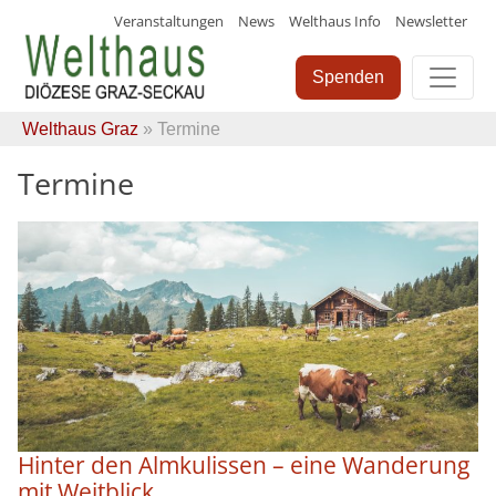
Veranstaltungen
News
Welthaus Info
Newsletter
Skip
to
Spenden
content
Welthaus Graz
» Termine
Termine
Hinter den Almkulissen – eine Wanderung
mit Weitblick