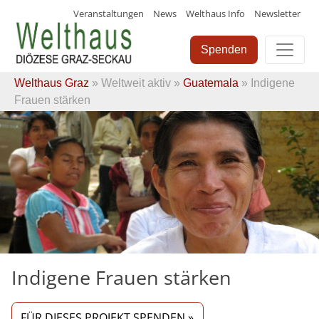
Veranstaltungen
News
Welthaus Info
Newsletter
Skip
to
Spenden
content
Welthaus Graz
»
Weltweit aktiv
»
Guatemala
» Indigene
Frauen stärken
Indigene Frauen stärken
FÜR DIESES PROJEKT SPENDEN »