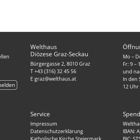
Welthaus
Öffnu
Diözese Graz-Seckau
ellen
Mo – Do
Bürgergasse 2, 8010 Graz
Fr: 9 –
T +43 (316) 32 45 56
und na
E graz@welthaus.at
In den 
12 Uhr
Service
Spend
Impressum
Weltha
Datenschutzerklärung
IBAN: 
Katholische Kirche Steiermark
BIC: S