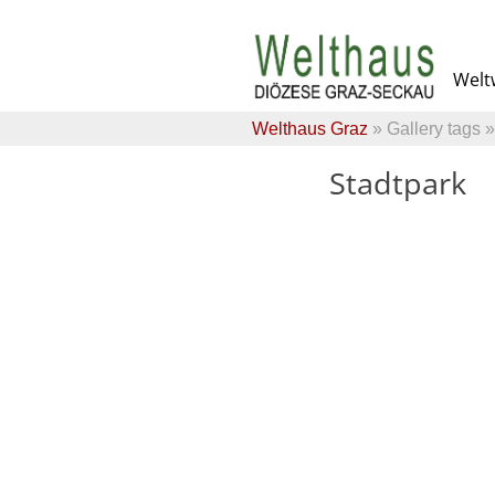
Skip
to
Weltw
content
Welthaus Graz
»
Gallery tags
»
Stadtpark