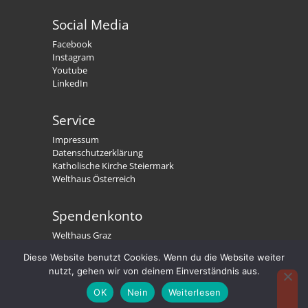
Social Media
Facebook
Instagram
Youtube
LinkedIn
Service
Impressum
Datenschutzerklärung
Katholische Kirche Steiermark
Welthaus Österreich
Spendenkonto
Welthaus Graz
IBAN: AT79 2081 5000 0191 3300
Diese Website benutzt Cookies. Wenn du die Website weiter
BIC: STSPAT2GXXX
nutzt, gehen wir von deinem Einverständnis aus.
Welthaus. Wir stärken Menschen.
OK
Nein
Weiterlesen