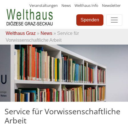
Veranstaltungen
News
Welthaus Info
Newsletter
Skip
to
Spenden
content
Welthaus Graz
»
News
» Service für
Vorwissenschaftliche Arbeit
Service für Vorwissenschaftliche
Arbeit