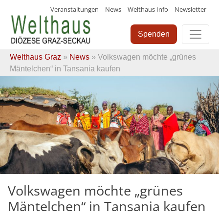
Veranstaltungen
News
Welthaus Info
Newsletter
Skip
to
Spenden
content
Welthaus Graz
»
News
» Volkswagen möchte „grünes
Mäntelchen“ in Tansania kaufen
Volkswagen möchte „grünes
Mäntelchen“ in Tansania kaufen