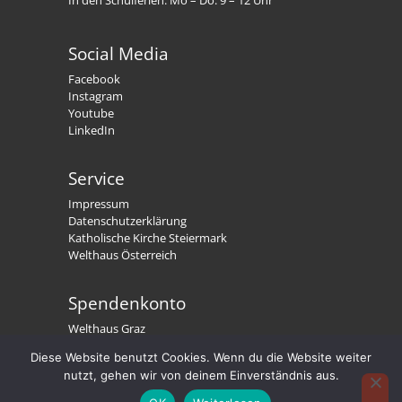
Social Media
Facebook
Instagram
Youtube
LinkedIn
Service
Impressum
Datenschutzerklärung
Katholische Kirche Steiermark
Welthaus Österreich
Spendenkonto
Welthaus Graz
IBAN: AT79 2081 5000 0191 3300
Diese Website benutzt Cookies. Wenn du die Website weiter
BIC: STSPAT2GXXX
nutzt, gehen wir von deinem Einverständnis aus.
Welthaus. Wir stärken Menschen.