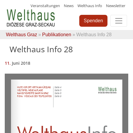
Veranstaltungen
News
Welthaus Info
Newsletter
Skip
to
Spenden
content
Welthaus Graz
»
Publikationen
» Welthaus Info 28
Welthaus Info 28
11.
Juni
2018