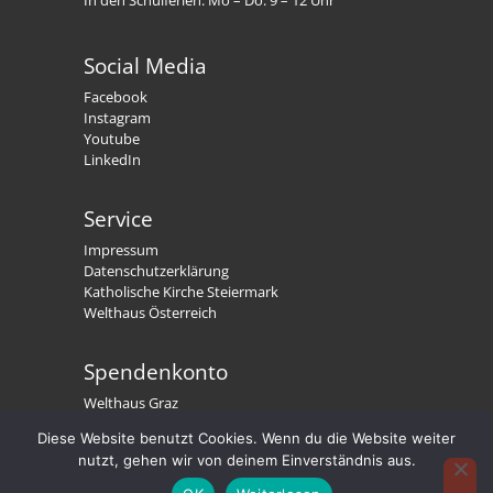
Social Media
Facebook
Instagram
Youtube
LinkedIn
Service
Impressum
Datenschutzerklärung
Katholische Kirche Steiermark
Welthaus Österreich
Spendenkonto
Welthaus Graz
IBAN: AT79 2081 5000 0191 3300
Diese Website benutzt Cookies. Wenn du die Website weiter
BIC: STSPAT2GXXX
nutzt, gehen wir von deinem Einverständnis aus.
Welthaus. Wir stärken Menschen.