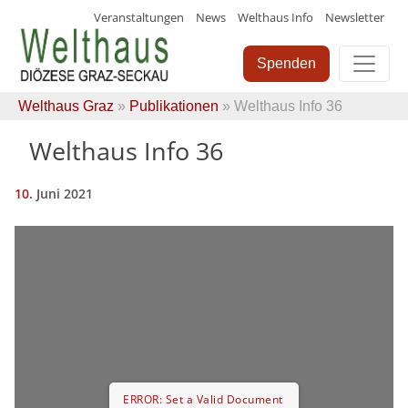
Veranstaltungen
News
Welthaus Info
Newsletter
Skip
to
Spenden
content
Welthaus Graz
»
Publikationen
» Welthaus Info 36
Welthaus Info 36
10.
Juni
2021
ERROR: Set a Valid Document