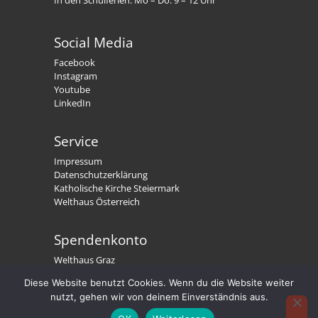
Social Media
Facebook
Instagram
Youtube
LinkedIn
Service
Impressum
Datenschutzerklärung
Katholische Kirche Steiermark
Welthaus Österreich
Spendenkonto
Welthaus Graz
IBAN: AT79 2081 5000 0191 3300
Diese Website benutzt Cookies. Wenn du die Website weiter
BIC: STSPAT2GXXX
nutzt, gehen wir von deinem Einverständnis aus.
Welthaus. Wir stärken Menschen.