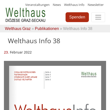
Veranstaltungen
News
Welthaus Info
Newsletter
Skip
to
Spenden
content
Welthaus Graz
»
Publikationen
» Welthaus Info 38
Welthaus Info 38
23.
Februar
2022