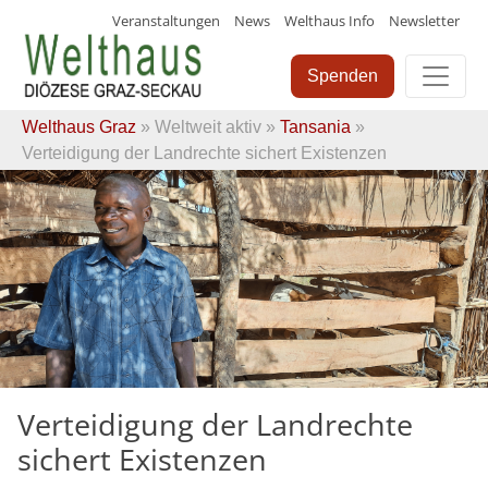
Veranstaltungen
News
Welthaus Info
Newsletter
Skip
to
Spenden
content
Welthaus Graz
»
Weltweit aktiv
»
Tansania
»
Verteidigung der Landrechte sichert Existenzen
Verteidigung der Landrechte
sichert Existenzen