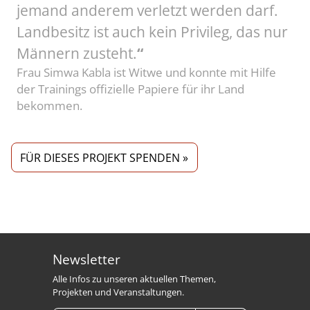
jemand anderem verletzt werden darf.
Landbesitz ist auch kein Privileg, das nur
Männern zusteht.
“
Frau Simwa Kabla ist Witwe und konnte mit Hilfe
der Trainings offizielle Papiere für ihr Land
bekommen.
FÜR DIESES PROJEKT SPENDEN »
Newsletter
Alle Infos zu unseren aktuellen Themen,
Projekten und Veranstaltungen.