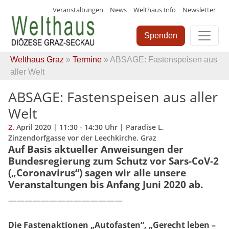
Veranstaltungen
News
Welthaus Info
Newsletter
Skip
to
Spenden
content
Welthaus Graz
»
Termine
» ABSAGE: Fastenspeisen aus
aller Welt
ABSAGE: Fastenspeisen aus aller
Welt
2.
April
2020
| 11:30 - 14:30 Uhr | Paradise L,
Zinzendorfgasse vor der Leechkirche, Graz
Auf Basis aktueller Anweisungen der
Bundesregierung zum Schutz vor Sars-CoV-2
(„Coronavirus“) sagen wir alle unsere
Veranstaltungen bis Anfang Juni 2020 ab.
——————————————
Die Fastenaktionen „Autofasten“, „Gerecht leben –