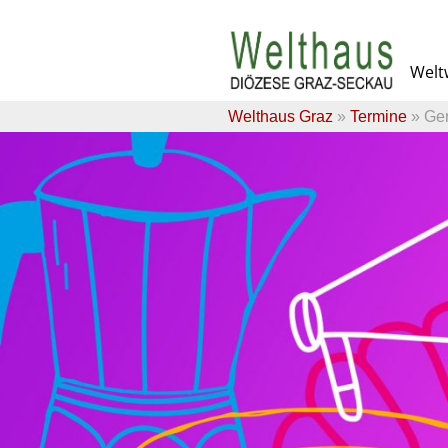
Skip
to
Weltw
content
Welthaus Graz
»
Termine
» Gen