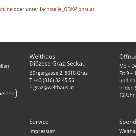
nline
oder unter
fachstelle_GDK@phst.at
Welthaus
Öffnu
Diözese Graz-Seckau
ellen
Mo – Do
Bürgergasse 2, 8010 Graz
Fr: 9 –
T +43 (316) 32 45 56
und na
E graz@welthaus.at
In den 
12 Uhr
Service
Spend
Impressum
Weltha