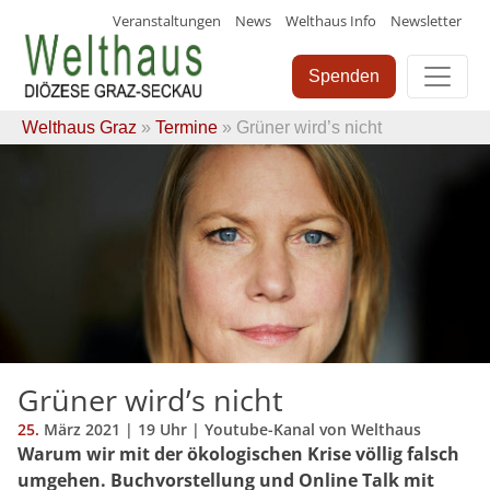
Veranstaltungen
News
Welthaus Info
Newsletter
Skip
to
Spenden
content
Welthaus Graz
»
Termine
» Grüner wird’s nicht
Grüner wird’s nicht
25.
März
2021
| 19 Uhr | Youtube-Kanal von Welthaus
Warum wir mit der ökologischen Krise völlig falsch
umgehen. Buchvorstellung und Online Talk mit