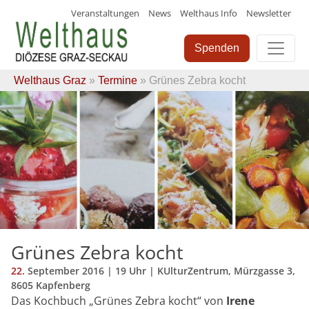
Veranstaltungen
News
Welthaus Info
Newsletter
Skip
to
Spenden
content
Welthaus Graz
»
Termine
» Grünes Zebra kocht
Grünes Zebra kocht
22.
September
2016
| 19 Uhr | KUlturZentrum, Mürzgasse 3,
8605 Kapfenberg
Das Kochbuch „Grünes Zebra kocht“ von
Irene