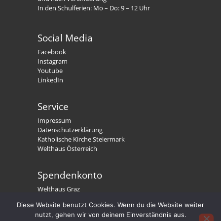
In den Schulferien: Mo – Do: 9 – 12 Uhr
Social Media
Facebook
Instagram
Youtube
LinkedIn
Service
Impressum
Datenschutzerklärung
Katholische Kirche Steiermark
Welthaus Österreich
Spendenkonto
Welthaus Graz
IBAN: AT79 2081 5000 0191 3300
Diese Website benutzt Cookies. Wenn du die Website weiter
BIC: STSPAT2GXXX
nutzt, gehen wir von deinem Einverständnis aus.
Welthaus. Wir stärken Menschen.