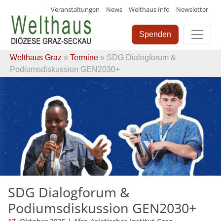
Veranstaltungen
News
Welthaus Info
Newsletter
Skip
to
Spenden
content
Welthaus Graz
»
Termine
» SDG Dialogforum &
Podiumsdiskussion GEN2030+
SDG Dialogforum &
Podiumsdiskussion GEN2030+