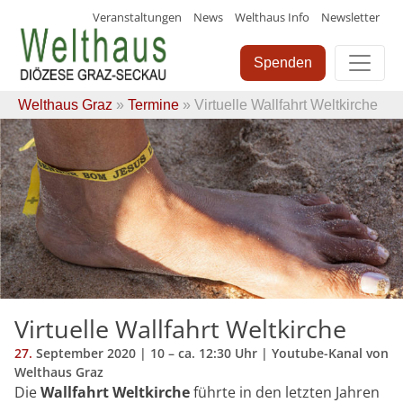
Veranstaltungen
News
Welthaus Info
Newsletter
Skip
to
Spenden
content
Welthaus Graz
»
Termine
» Virtuelle Wallfahrt Weltkirche
Virtuelle Wallfahrt Weltkirche
27.
September
2020
| 10 – ca. 12:30 Uhr | Youtube-Kanal von
Welthaus Graz
Die
Wallfahrt Weltkirche
führte in den letzten Jahren