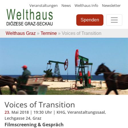
Veranstaltungen
News
Welthaus Info
Newsletter
Skip
to
Spenden
content
Welthaus Graz
»
Termine
» Voices of Transition
Voices of Transition
23.
Mai
2018
| 19:30 Uhr | KHG, Veranstaltungssaal,
Lechgasse 24, Graz
Filmscreening & Gespräch