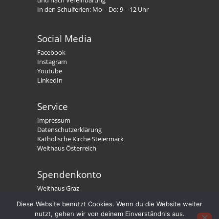
In den Schulferien: Mo – Do: 9 – 12 Uhr
Social Media
Facebook
Instagram
Youtube
LinkedIn
Service
Impressum
Datenschutzerklärung
Katholische Kirche Steiermark
Welthaus Österreich
Spendenkonto
Welthaus Graz
IBAN: AT79 2081 5000 0191 3300
Diese Website benutzt Cookies. Wenn du die Website weiter
BIC: STSPAT2GXXX
nutzt, gehen wir von deinem Einverständnis aus.
Welthaus. Wir stärken Menschen.