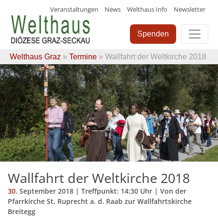
Veranstaltungen
News
Welthaus Info
Newsletter
Skip
to
Spenden
content
Welthaus Graz
»
Termine
» Wallfahrt der Weltkirche 2018
Wallfahrt der Weltkirche 2018
30.
September
2018
| Treffpunkt: 14:30 Uhr | Von der
Pfarrkirche St. Ruprecht a. d. Raab zur Wallfahrtskirche
Breitegg