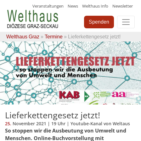
Veranstaltungen
News
Welthaus Info
Newsletter
Skip
to
Spenden
content
Welthaus Graz
»
Termine
» Lieferkettengesetz jetzt!
Lieferkettengesetz jetzt!
25.
November
2021
| 19 Uhr | Youtube-Kanal von Weltaus
So stoppen wir die Ausbeutung von Umwelt und
Menschen. Online-
Buchvorstellung mit