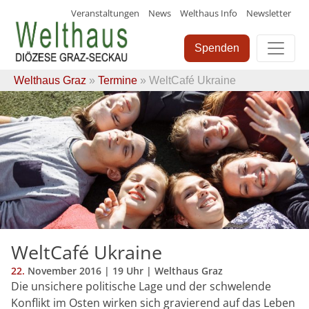
Veranstaltungen
News
Welthaus Info
Newsletter
Skip
to
Spenden
content
Welthaus Graz
»
Termine
» WeltCafé Ukraine
WeltCafé Ukraine
22.
November
2016
| 19 Uhr | Welthaus Graz
Die unsichere politische Lage und der schwelende
Konflikt im Osten wirken sich gravierend auf das Leben