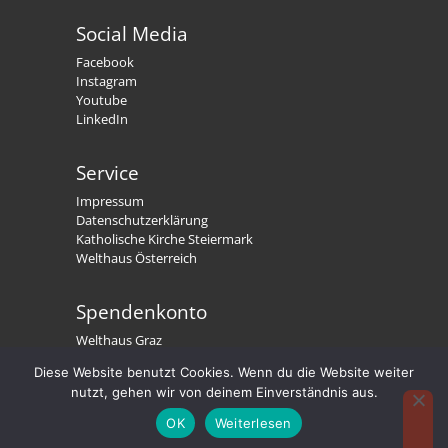
Social Media
Facebook
Instagram
Youtube
LinkedIn
Service
Impressum
Datenschutzerklärung
Katholische Kirche Steiermark
Welthaus Österreich
Spendenkonto
Welthaus Graz
IBAN: AT79 2081 5000 0191 3300
Diese Website benutzt Cookies. Wenn du die Website weiter
BIC: STSPAT2GXXX
nutzt, gehen wir von deinem Einverständnis aus.
Welthaus. Wir stärken Menschen.
OK
Weiterlesen